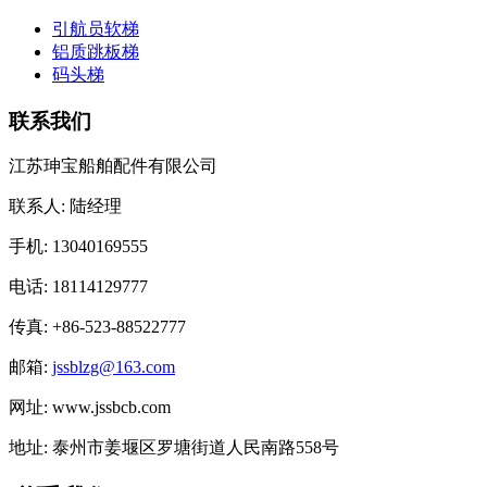
引航员软梯
铝质跳板梯
码头梯
联系我们
江苏珅宝船舶配件有限公司
联系人: 陆经理
手机: 13040169555
电话: 18114129777
传真: +86-523-88522777
邮箱:
jssblzg@163.com
网址: www.jssbcb.com
地址: 泰州市姜堰区罗塘街道人民南路558号