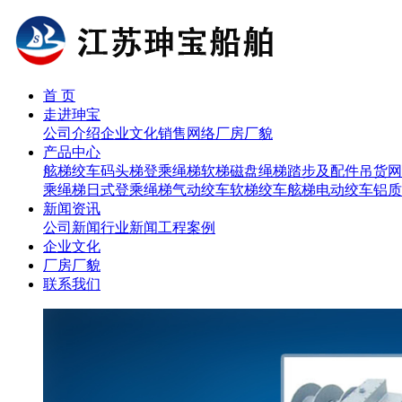
首 页
走进珅宝
公司介绍
企业文化
销售网络
厂房厂貌
产品中心
舷梯
绞车
码头梯
登乘绳梯
软梯磁盘
绳梯踏步及配件
吊货网
乘绳梯
日式登乘绳梯
气动绞车
软梯绞车
舷梯电动绞车
铝质
新闻资讯
公司新闻
行业新闻
工程案例
企业文化
厂房厂貌
联系我们