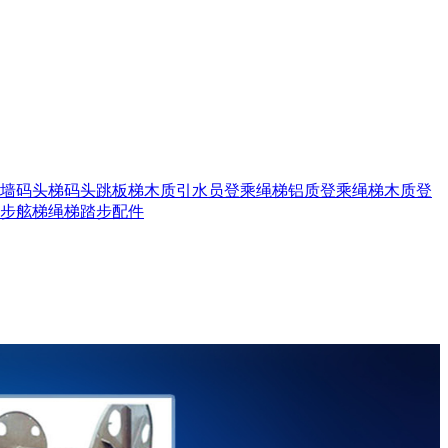
墙码头梯
码头跳板梯
木质引水员登乘绳梯
铝质登乘绳梯
木质登
步舷梯
绳梯踏步
配件