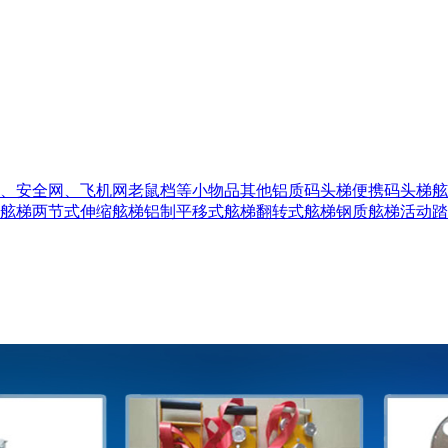
、安全网、飞机网
老鼠档等小物品
其他
铝质码头梯
便携码头梯
舷
舷梯
两节式伸缩舷梯
铝制平移式舷梯
翻转式舷梯
钢质舷梯
活动踏